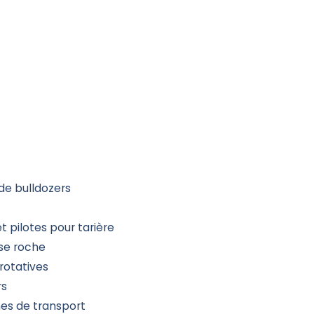
de bulldozers
s
t pilotes pour tarière
ise roche
rotatives
rs
es de transport