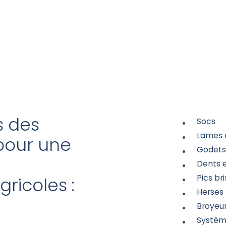
s des
Socs
Lames 
pour une
Godet
Dents e
Pics br
gricoles :
Herses 
Broyeu
Systèm