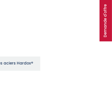
Demande d'offre
ti-usure
assurent également une
ux impacts et à la corrosion,
 opérations agricoles exigeantes.
, vous bénéficiez de solutions sur
machines, qu’il s’agisse de
neuses-batteuses ou
tention agricole.
les aciers Hardox
®