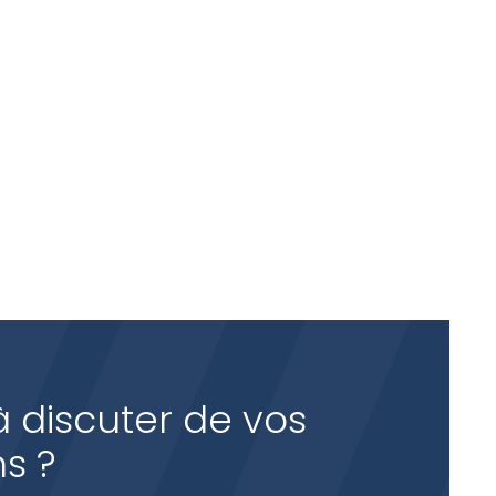
es de différentes
ces d’usure, prêts à
 vos urgences dans
à discuter de vos
s ?