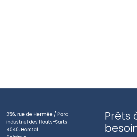
’un
stock important de + de 500 Tonnes
composés de tôl
rs, de lames, lames flèches, dents, boulons, et autres piè
r vos projets. Ce stock nous permet de pouvoir répondre à
les plus brefs délais.
Prêts 
256, rue de Hermée / Parc
industriel des Hauts-Sarts
besoin
4040, Herstal