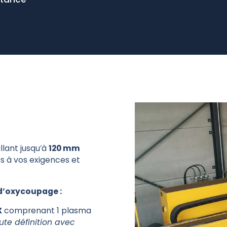
stance
llant jusqu’à
120 mm
s à vos exigences et
 d’oxycoupage :
X
comprenant 1 plasma
ute définition avec