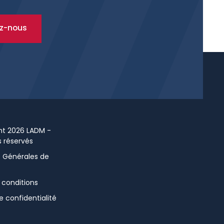
z-nous
ht 2026 LADM -
s réservés
s Générales de
 conditions
e confidentialité