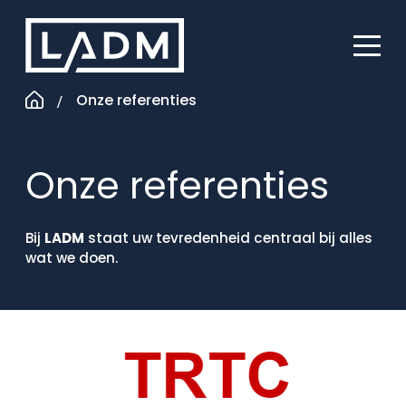
Skip
to
content
Onze referenties
Onze referenties
Bij
LADM
staat uw tevredenheid centraal bij alles
wat we doen.