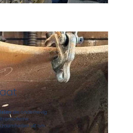
maat
delen
die onderhevig
ultramoderne
kzaamheden uit om