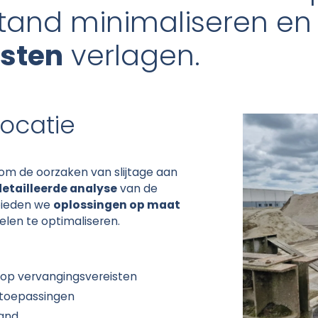
lstand minimaliseren e
sten
verlagen.
locatie
om de oorzaken van slijtage aan
etailleerde analyse
van de
 bieden we
oplossingen op maat
delen te optimaliseren.
 op vervangingsvereisten
 toepassingen
tand