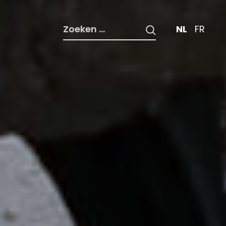
Zoeken
NL
FR
naar: