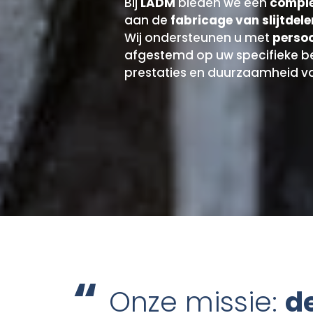
Bij
LADM
bieden we een
comple
aan de
fabricage van slijtdele
Wij ondersteunen u met
persoo
afgestemd op uw specifieke b
prestaties en duurzaamheid v
Onze missie:
d