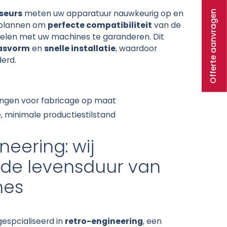
Offerte aanvragen
seurs
meten uw apparatuur nauwkeurig op en
 plannen om
perfecte compatibiliteit
van de
len met uw machines te garanderen. Dit
pasvorm
en
snelle installatie
, waardoor
derd.
ngen voor fabricage op maat
e, minimale productiestilstand
neering: wij
 de levensduur van
nes
espcialiseerd in
retro-engineering
, een