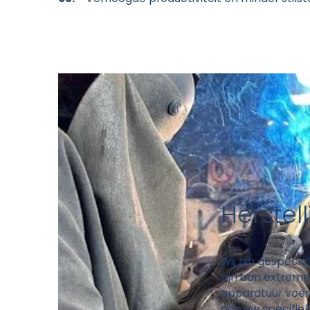
Herstel
Wij zijn gespecia
zijn aan extreme 
apparatuur voe
aan uw specifiek