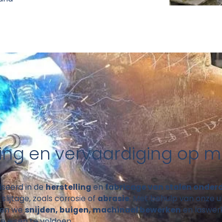
ling en vervaardiging op 
liseerd in de
herstelling
en
fabricage van stalen onder
slijtage, zoals corrosie of
abrasie
. Met behulp van onze 
ren we
snijden, buigen, machinaal bewerken
en laswer
e eisen te voldoen.