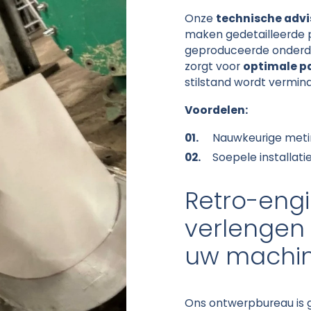
Onze
technische advi
maken gedetailleerde
geproduceerde onderde
zorgt voor
optimale 
stilstand wordt vermin
Voordelen:
Nauwkeurige meti
Soepele installati
Retro-engi
verlengen
uw machi
Ons ontwerpbureau is g