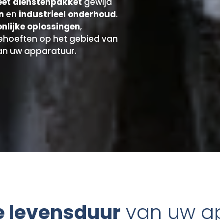
et dienstenpakket
gewijd
n
en
industrieel onderhoud
.
nlijke oplossingen
,
ehoeften op het gebied van
an uw apparatuur.
e levensduur
van uw a